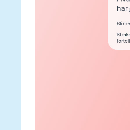
har 
Bli me
Straks
forte