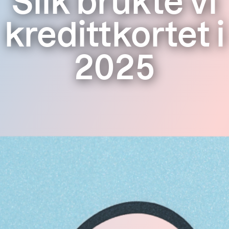
Slik brukte vi
kredittkortet i
2025