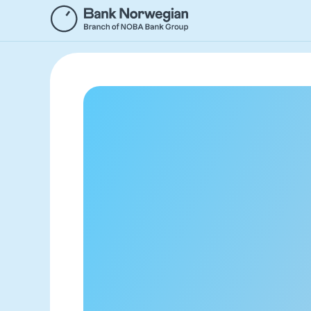
Hopp
til
hovedinnhold