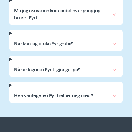
Må jeg skrive inn kodeordet hver gang jeg
bruker Eyr?
Når kan jeg bruke Eyr gratis?
Når er legene i Eyr tilgjengelige?
Hva kan legene i Eyr hjelpe meg med?