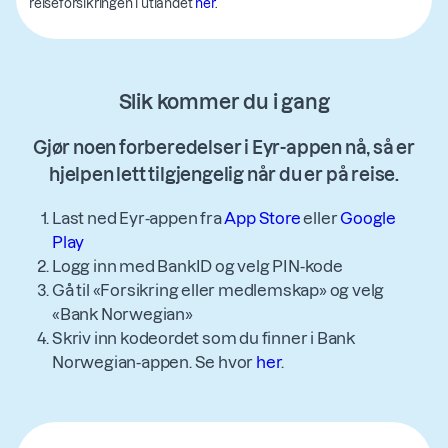
reiseforsikringen i utlandet
her
.
Slik kommer du i gang
Gjør noen forberedelser i Eyr-appen nå, så er
hjelpen lett tilgjengelig når du er på reise.
Last ned Eyr-appen fra
App Store
eller
Google
Play
Logg inn med BankID og velg PIN-kode
Gå til «Forsikring eller medlemskap» og velg
«Bank Norwegian»
Skriv inn kodeordet som du finner i Bank
Norwegian-appen. Se hvor
her
.