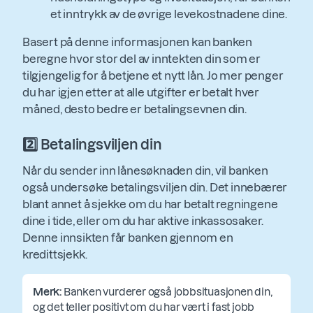
et inntrykk av de øvrige levekostnadene dine.
Basert på denne informasjonen kan banken
beregne hvor stor del av inntekten din som er
tilgjengelig for å betjene et nytt lån. Jo mer penger
du har igjen etter at alle utgifter er betalt hver
måned, desto bedre er betalingsevnen din.
2️⃣ Betalingsviljen din
Når du sender inn lånesøknaden din, vil banken
også undersøke betalingsviljen din. Det innebærer
blant annet å sjekke om du har betalt regningene
dine i tide, eller om du har aktive inkassosaker.
Denne innsikten får banken gjennom en
kredittsjekk.
Merk:
Banken vurderer også jobbsituasjonen din,
og det teller positivt om du har vært i fast jobb