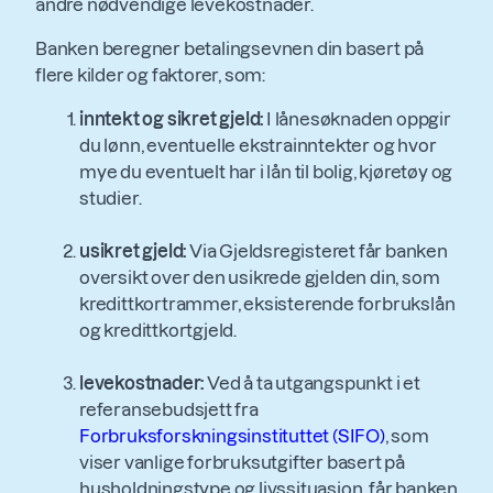
andre nødvendige levekostnader.
Banken beregner betalingsevnen din basert på
flere kilder og faktorer, som:
inntekt og sikret gjeld:
I lånesøknaden oppgir
du lønn, eventuelle ekstrainntekter og hvor
mye du eventuelt har i lån til bolig, kjøretøy og
studier.
usikret gjeld:
Via Gjeldsregisteret får banken
oversikt over den usikrede gjelden din, som
kredittkortrammer, eksisterende forbrukslån
og kredittkortgjeld.
levekostnader:
Ved å ta utgangspunkt i et
referansebudsjett fra
Forbruksforskningsinstituttet (SIFO)
, som
viser vanlige forbruksutgifter basert på
husholdningstype og livssituasjon, får banken