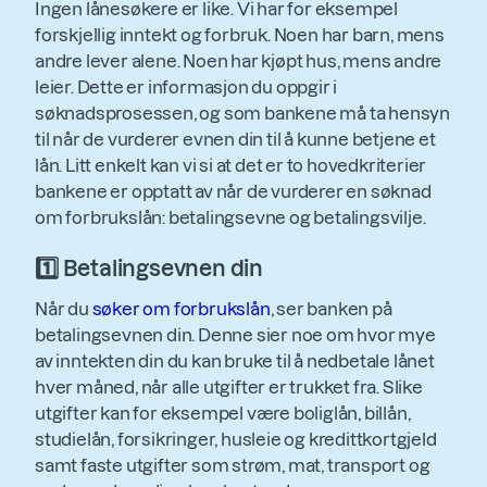
Ingen lånesøkere er like. Vi har for eksempel
forskjellig inntekt og forbruk. Noen har barn, mens
andre lever alene. Noen har kjøpt hus, mens andre
leier. Dette er informasjon du oppgir i
søknadsprosessen, og som bankene må ta hensyn
til når de vurderer evnen din til å kunne betjene et
lån. Litt enkelt kan vi si at det er to hovedkriterier
bankene er opptatt av når de vurderer en søknad
om forbrukslån: betalingsevne og betalingsvilje.
1️⃣ Betalingsevnen din
Når du
søker om forbrukslån
, ser banken på
betalingsevnen din. Denne sier noe om hvor mye
av inntekten din du kan bruke til å nedbetale lånet
hver måned, når alle utgifter er trukket fra. Slike
utgifter kan for eksempel være boliglån, billån,
studielån, forsikringer, husleie og kredittkortgjeld
samt faste utgifter som strøm, mat, transport og