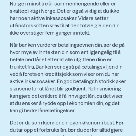
Norge i minst tre år sammenhengende eller er
skattepliktig i Norge. Det er også viktig at du ikke
har noen aktive inkassosaker. Videre setter
utlånsforskriften krav til at den totale gjelden din
ikke overstiger fem ganger inntekt.
Når banken vurderer betalingsevnen din, ser de på
hvor mye av inntekten din som er tilgjengelig til å
betale ned lånet etter at alle utgiftene dine er
trukket fra. Banken ser også på betalingsviljen din
ved å foreta en kredittsjekk som viser om du har
aktive inkassosaker. En god betalingshistorikk øker
sjansene for at lånet blir godkjent. Refinansiering
kan gjøre det enklere å få innvilget lån, da det viser
at du ønsker å rydde opp i økonomien din, og det
kan gi bedre lånebetingelser.
Det er du som kjenner din egen økonomi best. Før
du tar opp et forbrukslån, bør du derfor alltid gjøre