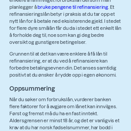
planlegger å
bruke pengene til refinansiering
. Et
refinansieringslån betyr i praksis at du tar opp et
nytt lån for å betale ned eksisterende gjeld. I stedet
for flere dyre smålån får du da i stedet ett enkelt lån
å forholde deg til, noe som kan gi deg bedre
oversikt og gunstigere betingelser.
Grunnen til at det kan være enklere å få lån til
refinansiering, er at du ved å refinansiere kan
forbedre betalingsevnen din. Det anses samtidig
positivt at du ønsker å rydde opp i egen økonomi.
Oppsummering
Når du søker om forbrukslån, vurderer banken
flere faktorer for å avgjøre om lånet kan innvilges.
Først og fremst må du ha en fast inntekt.
Aldersgrensen er minst 18 år, og det er vanligvis et
krav at du har norsk fødselsnummer, har bodd i