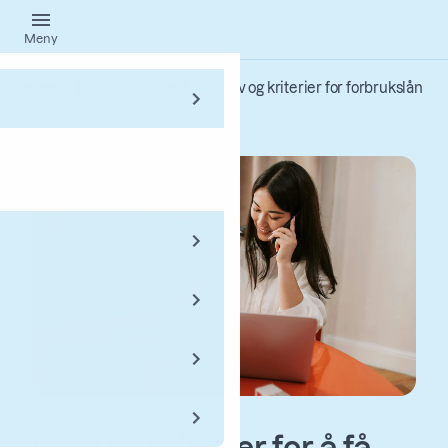
Hopp
Meny
til
hovedinnhold
Hjem
Lån
Forbrukslån
Krav og kriterier for forbrukslån