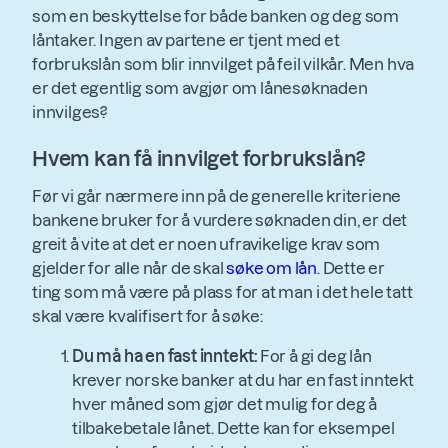
som en beskyttelse for både banken og deg som
låntaker. Ingen av partene er tjent med et
forbrukslån som blir innvilget på feil vilkår. Men hva
er det egentlig som avgjør om lånesøknaden
innvilges?
Hvem kan få innvilget forbrukslån?
Før vi går nærmere inn på de generelle kriteriene
bankene bruker for å vurdere søknaden din, er det
greit å vite at det er noen ufravikelige krav som
gjelder for alle når de skal
søke om lån
. Dette er
ting som må være på plass for at man i det hele tatt
skal være kvalifisert for å søke:
Du må ha en fast inntekt:
For å gi deg lån
krever norske banker at du har en fast inntekt
hver måned som gjør det mulig for deg å
tilbakebetale lånet. Dette kan for eksempel