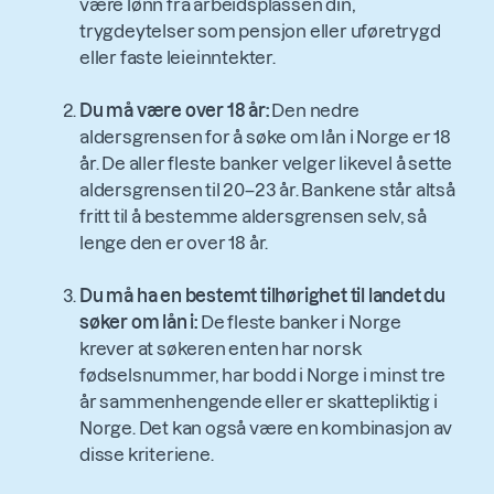
være lønn fra arbeidsplassen din,
trygdeytelser som pensjon eller uføretrygd
eller faste leieinntekter.
Du må være over 18 år:
Den nedre
aldersgrensen for å søke om lån i Norge er 18
år. De aller fleste banker velger likevel å sette
aldersgrensen til 20–23 år. Bankene står altså
fritt til å bestemme aldersgrensen selv, så
lenge den er over 18 år.
Du må ha en bestemt tilhørighet til landet du
søker om lån i:
De fleste banker i Norge
krever at søkeren enten har norsk
fødselsnummer, har bodd i Norge i minst tre
år sammenhengende eller er skattepliktig i
Norge. Det kan også være en kombinasjon av
disse kriteriene.