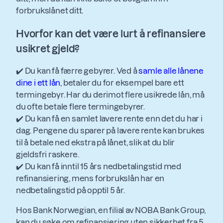
forbrukslånet ditt.
Hvorfor kan det være lurt å refinansiere
usikret gjeld?
✔️ Du kan få færre gebyrer. Ved å
samle alle lånene
dine i ett lån
, betaler du for eksempel bare ett
termingebyr. Har du derimot flere usikrede lån, må
du ofte betale flere termingebyrer.
✔️ Du kan få en samlet lavere rente enn det du har i
dag. Pengene du sparer på lavere rente kan brukes
til å betale ned ekstra på lånet, slik at du blir
gjeldsfri raskere.
✔️ Du kan få inntil 15 års nedbetalingstid med
refinansiering, mens forbrukslån har en
nedbetalingstid på opptil 5 år.
Hos Bank Norwegian, en filial av NOBA Bank Group,
kan du søke om refinansiering uten sikkerhet fra 5