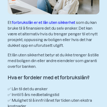
Et
forbrukslån er et lån uten sikkerhet
som du kan
bruke til å finansiere det du selv ønsker. Det kan
være et alternativ hvis du trenger penger til et nytt
prosjekt, oppussing av boligen eller hvis det har
dukket opp en uforutsett utgift.
Et lån uten sikkerhet betyr at du ikke trenger å stille
med boligen din eller andre eiendeler som garanti
overfor banken.
Hva er fordeler med et forbrukslån?
✅ Lån til det du ønsker
✅ Inntil 5 års nedbetalingstid
✅ Mulighet til å innfri lånet før tiden uten ekstra
kostnader