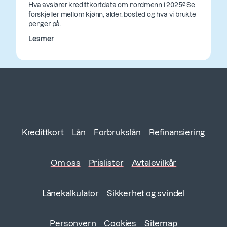
Hva avslører kredittkortdata om nordmenn i 2025? Se
forskjeller mellom kjønn, alder, bosted og hva vi brukte
penger på.
Les mer
Kredittkort
Lån
Forbrukslån
Refinansiering
Om oss
Prislister
Avtalevilkår
Lånekalkulator
Sikkerhet og svindel
Personvern
Cookies
Sitemap